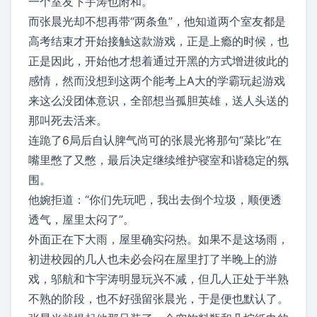
一个室友卞宇涛也附和。
而张晨光却不想再带“两条鱼”，他知道两个室友都是
高考结束才开始接触这款游戏，正是上瘾的时候，也
正是因此，开始他才想着通过开黑的方式增进彼此的
感情，然而没想到这两个能考上A大的学霸玩起游戏
来这么没团体意识，全部想当孤胆英雄，送人头送的
那叫死去活来。
连跪了6局后自认脾气尚可的张晨光将那句“菜比”在
嘴里憋了又憋，最后决定继续维护寝室和谐稳定的氛
围。
他婉拒道：“你们先玩吧，我出去倒个垃圾，顺便透
透气，屋里太闷了”。
外面正在下大雨，屋里确实闷热。如果不是这场雨，
初进校园的几人也未必会闷在屋里打了半晚上的游
戏，邬航和卞宇涛明显玩兴不减，但几人正处于半熟
不熟的阶段，也不好强留张晨光，于是便也默认了。