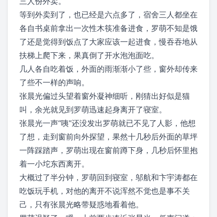
三人份外卖。
等到外卖到了，也已经是六点多了，宿舍三人都坐在
各自书桌前拿出一次性木筷准备进食，罗萌不知是饿
了还是觉得到饭点了大家应该一起进食，慢吞吞地从
扶梯上爬下来，果真倒了开水泡泡面吃。
几人各自吃着饭，外面的雨渐渐小了些，窗外却传来
了些不一样的声响。
张晨光偏过头望着窗外凝神细听，刚猜出好似是猫
叫，余光就见到罗萌迅速起身离开了寝室。
张晨光一声“咦”还没发出罗萌就已不见了人影，他想
了想，走到窗前向外探望，果然十几秒后外面的草坪
一阵踩踏声，罗萌出现在窗前蹲下身，几秒后怀里抱
着一小坨东西离开。
大概过了半分钟，罗萌回到寝室，邬航和卞宇涛都在
吃饭玩手机，对他的离开不说浑然不觉也是事不关
己，只有张晨光略带疑惑地看着他。