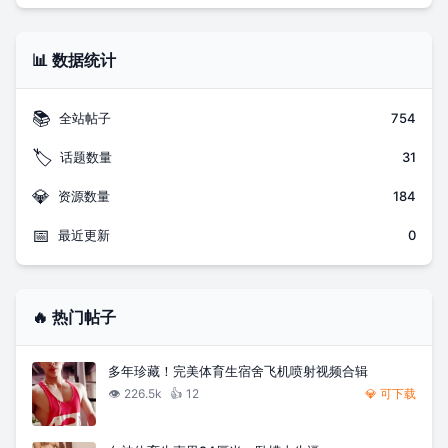
📊 数据统计
📚
全站帖子
754
🏷️
话题数量
31
💎
资源数量
184
📅
最近更新
0
🔥 热门帖子
多年珍藏！完美体育生宿舍飞机喷射视频合辑
👁️
226.5k
👍
12
💎 可下载