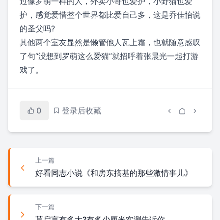
过像罗萌一样的人，外卖小哥也爱护，小野猫也爱
护，感觉爱惜整个世界都比爱自己多，这是乔佳怡说
的圣父吗?
其他两个室友显然是懒管他人瓦上霜，也就随意感叹
了句“没想到罗萌这么爱猫”就招呼着张晨光一起打游
戏了。
0
登录后收藏
上一篇
好看同志小说《和房东搞基的那些激情事儿》
下一篇
莫启言有多大?有多少厘米实测告诉你