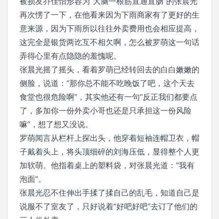
被损友乔佳怡形容为“大脑一根筋直通直肠”的张晨光
再次愣了一下，在他看来因为下雨商家有了更好的生
意来源，因为下雨所以往往外卖费用也会相应提高，
这完全是银货两讫互不相欠啊，怎么被罗萌这一句话
弄得心里有点隐隐的羞愧呢。
张晨光摇了摇头，看着罗萌已经转回去的白白嫩嫩的
侧脸，说道：“那你总不能不吃晚饭了吧，这个天去
食堂也很危险啊”，其实他还有一句“反正我们都要点
了，多加你一份外卖小哥也还是只承担这一份风险
嘛”，想了想又没说。
罗萌闻言从栏杆上探出头，他穿着短袖连帽卫衣，帽
子戴着头上，将头顶细碎的刘海压低，显得整个人更
加软萌。他指着桌上的塑料袋，对张晨光道：“我有
泡面”。
张晨光忍不住伸出手揉了揉自己的乱毛，知道自己是
说服不了室友了，只好说着“好吧好吧”去订了他们的