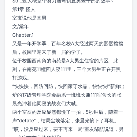
So…这大概是个努力掰弯伪直男老干部的故事~
第1章 怪人
室友说他是直男
文/棠年
Chapter.1
又是一年开学季，百年名校A大经过两天的熙熙攘攘
后，校园里迎来了新一届的学子。
位于校园西南角的南苑是A大男生住宿的片区，此
刻，在南苑11幢四人寝111里，三个大男生正在开黑
打游戏。
“快快快，回防回防，快回家守水晶，快快快!”新鲜出
炉的17级管理学院金融系一班班长兼111宿舍长的张
晨光冲着他同寝的战友们大喊。
两个室友的反应显然都慢了一拍，5秒钟后，随着一
声“defate”，结局尘埃落定，张晨光摘下了耳机。
“哎，没反应过来，要不再来一局”室友邬航说道，另