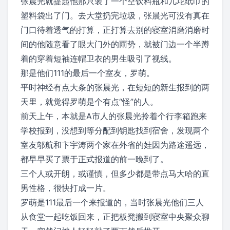
张晨光就提起他那只装了一个空饮料瓶和几坨纸巾的
塑料袋出了门。去大堂扔完垃圾，张晨光可没有真在
门口待着透气的打算，正打算去别的寝室消磨消磨时
间的他随意看了眼大门外的雨势，就被门边一个半蹲
着的穿着短袖连帽卫衣的男生吸引了视线。
那是他们111的最后一个室友，罗萌。
平时神经有点大条的张晨光，在短短的新生报到的两
天里，就觉得罗萌是个有点“怪”的人。
前天上午，本就是A市人的张晨光拎着个行李箱跑来
学校报到，没想到等分配到钥匙找到宿舍，发现两个
室友邬航和卞宇涛两个家在外省的娃因为路途遥远，
都早早买了票于正式报道的前一晚到了。
三个人或开朗，或谨慎，但多少都是带点马大哈的直
男性格，很快打成一片。
罗萌是111最后一个来报道的，当时张晨光他们三人
从食堂一起吃饭回来，正把板凳搬到寝室中央聚众聊