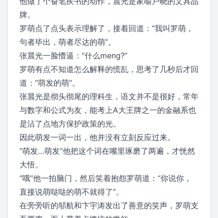
他做了个奋笔疾书的动作，晨光是家喻户晓的文具品
牌。
罗萌点了点头表示理解了，接着回道：“我叫罗萌，
句者毕出，萌者尽达的萌”。
张晨光一脸懵逼：“什么meng?”
罗萌有点不知道怎么解释的慌乱，思考了几秒后才回
道：“萌发的萌”。
张晨光是彻头彻尾的理科生，语文并不是很好，常年
与数字和公式为友，能考上A大王牌之一的金融系也
是沾了点地方保护政策的光。
因此萌发一词一出，他并没有立刻反应过来。
“萌发…萌发”他把这个词在嘴里琢磨了两遍，才恍然
大悟。
“哦”他一拍脑门，然后笑着抱怨罗萌道：“你说你，
直接说萌哒哒的萌不就得了”。
在旁旁听的邬航和卞宇涛发出了善意的笑声，罗萌支