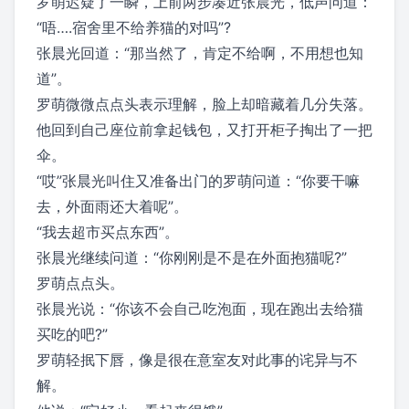
罗萌迟疑了一瞬，上前两步凑近张晨光，低声问道：
“唔….宿舍里不给养猫的对吗”?
张晨光回道：“那当然了，肯定不给啊，不用想也知
道”。
罗萌微微点点头表示理解，脸上却暗藏着几分失落。
他回到自己座位前拿起钱包，又打开柜子掏出了一把
伞。
“哎”张晨光叫住又准备出门的罗萌问道：“你要干嘛
去，外面雨还大着呢”。
“我去超市买点东西”。
张晨光继续问道：“你刚刚是不是在外面抱猫呢?”
罗萌点点头。
张晨光说：“你该不会自己吃泡面，现在跑出去给猫
买吃的吧?”
罗萌轻抿下唇，像是很在意室友对此事的诧异与不
解。