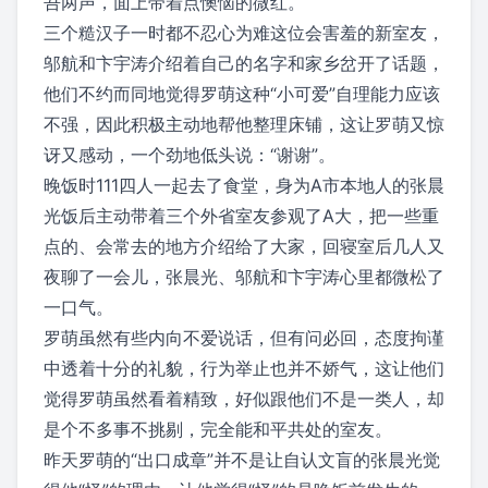
吾两声，面上带着点懊恼的微红。
三个糙汉子一时都不忍心为难这位会害羞的新室友，
邬航和卞宇涛介绍着自己的名字和家乡岔开了话题，
他们不约而同地觉得罗萌这种“小可爱”自理能力应该
不强，因此积极主动地帮他整理床铺，这让罗萌又惊
讶又感动，一个劲地低头说：“谢谢”。
晚饭时111四人一起去了食堂，身为A市本地人的张晨
光饭后主动带着三个外省室友参观了A大，把一些重
点的、会常去的地方介绍给了大家，回寝室后几人又
夜聊了一会儿，张晨光、邬航和卞宇涛心里都微松了
一口气。
罗萌虽然有些内向不爱说话，但有问必回，态度拘谨
中透着十分的礼貌，行为举止也并不娇气，这让他们
觉得罗萌虽然看着精致，好似跟他们不是一类人，却
是个不多事不挑剔，完全能和平共处的室友。
昨天罗萌的“出口成章”并不是让自认文盲的张晨光觉