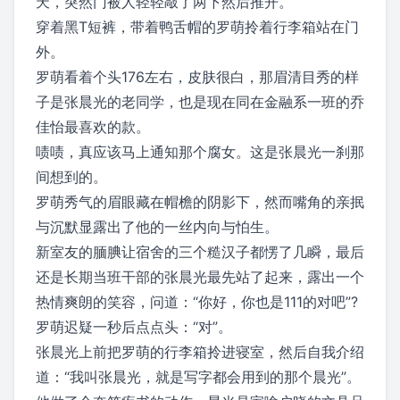
天，突然门被人轻轻敲了两下然后推开。
穿着黑T短裤，带着鸭舌帽的罗萌拎着行李箱站在门
外。
罗萌看着个头176左右，皮肤很白，那眉清目秀的样
子是张晨光的老同学，也是现在同在金融系一班的乔
佳怡最喜欢的款。
啧啧，真应该马上通知那个腐女。这是张晨光一刹那
间想到的。
罗萌秀气的眉眼藏在帽檐的阴影下，然而嘴角的亲抿
与沉默显露出了他的一丝内向与怕生。
新室友的腼腆让宿舍的三个糙汉子都愣了几瞬，最后
还是长期当班干部的张晨光最先站了起来，露出一个
热情爽朗的笑容，问道：“你好，你也是111的对吧”?
罗萌迟疑一秒后点点头：“对”。
张晨光上前把罗萌的行李箱拎进寝室，然后自我介绍
道：“我叫张晨光，就是写字都会用到的那个晨光”。