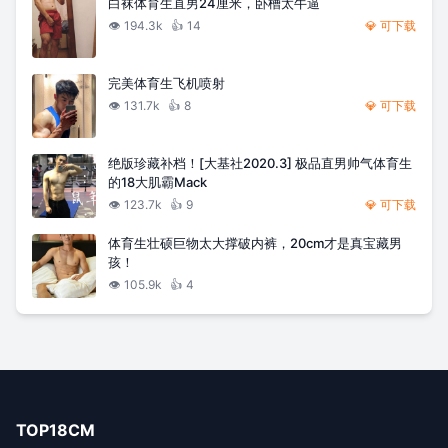
白袜体育生直男24厘米，卧槽太牛逼
👁️
194.3k
👍
14
💎 可下载
完美体育生飞机喷射
👁️
131.7k
👍
8
💎 可下载
绝版珍藏补档！[大基社2020.3] 极品直男帅气体育生
的18大肌霸Mack
👁️
123.7k
👍
9
💎 可下载
体育生壮硕巨物太大撑破内裤，20cm才是真宝藏男
孩！
👁️
105.9k
👍
4
TOP18CM