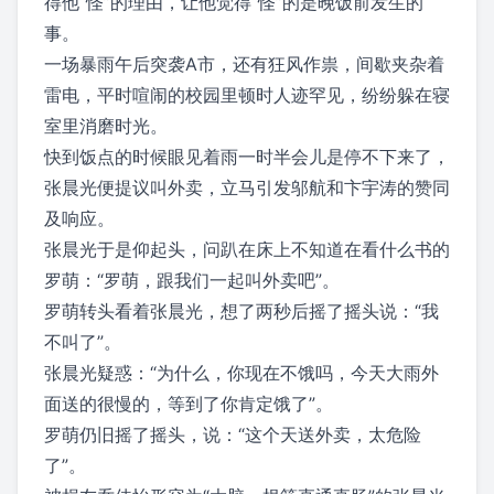
得他“怪”的理由，让他觉得“怪”的是晚饭前发生的
事。
一场暴雨午后突袭A市，还有狂风作祟，间歇夹杂着
雷电，平时喧闹的校园里顿时人迹罕见，纷纷躲在寝
室里消磨时光。
快到饭点的时候眼见着雨一时半会儿是停不下来了，
张晨光便提议叫外卖，立马引发邬航和卞宇涛的赞同
及响应。
张晨光于是仰起头，问趴在床上不知道在看什么书的
罗萌：“罗萌，跟我们一起叫外卖吧”。
罗萌转头看着张晨光，想了两秒后摇了摇头说：“我
不叫了”。
张晨光疑惑：“为什么，你现在不饿吗，今天大雨外
面送的很慢的，等到了你肯定饿了”。
罗萌仍旧摇了摇头，说：“这个天送外卖，太危险
了”。