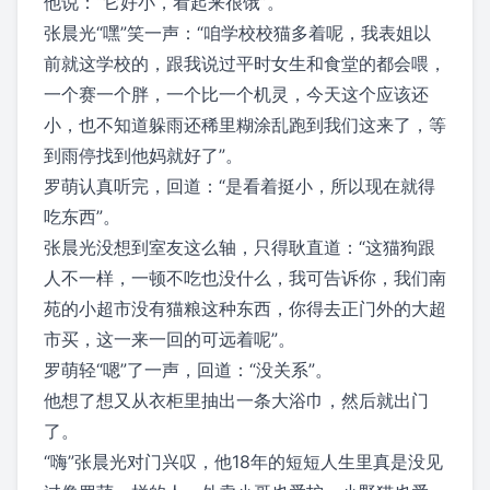
他说：“它好小，看起来很饿”。
张晨光“嘿”笑一声：“咱学校校猫多着呢，我表姐以
前就这学校的，跟我说过平时女生和食堂的都会喂，
一个赛一个胖，一个比一个机灵，今天这个应该还
小，也不知道躲雨还稀里糊涂乱跑到我们这来了，等
到雨停找到他妈就好了”。
罗萌认真听完，回道：“是看着挺小，所以现在就得
吃东西”。
张晨光没想到室友这么轴，只得耿直道：“这猫狗跟
人不一样，一顿不吃也没什么，我可告诉你，我们南
苑的小超市没有猫粮这种东西，你得去正门外的大超
市买，这一来一回的可远着呢”。
罗萌轻“嗯”了一声，回道：“没关系”。
他想了想又从衣柜里抽出一条大浴巾，然后就出门
了。
“嗨”张晨光对门兴叹，他18年的短短人生里真是没见