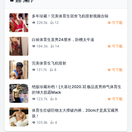
多年珍藏！完美体育生宿舍飞机喷射视频合辑
👁️
226.5k
👍
12
💎 可下载
白袜体育生直男24厘米，卧槽太牛逼
👁️
194.3k
👍
14
💎 可下载
完美体育生飞机喷射
👁️
131.7k
👍
8
💎 可下载
绝版珍藏补档！[大基社2020.3] 极品直男帅气体育生
的18大肌霸Mack
👁️
123.7k
👍
9
💎 可下载
体育生壮硕巨物太大撑破内裤，20cm才是真宝藏男
孩！
👁️
105.9k
👍
4