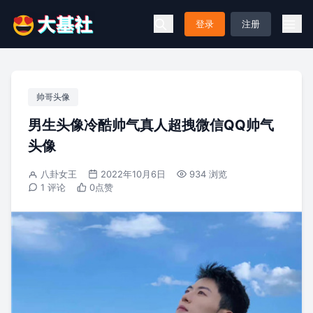
登录
注册
帅哥头像
男生头像冷酷帅气真人超拽微信QQ帅气
头像
八卦女王
2022年10月6日
934 浏览
1 评论
0
点赞