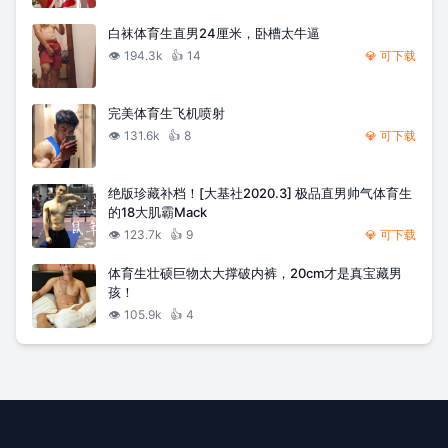
白袜体育生直男24厘米，卧槽太牛逼
👁️
194.3k
👍
14
💎 可下载
完美体育生飞机喷射
👁️
131.6k
👍
8
💎 可下载
绝版珍藏补档！[大基社2020.3] 极品直男帅气体育生
的18大肌霸Mack
👁️
123.7k
👍
9
💎 可下载
体育生壮硕巨物太大撑破内裤，20cm才是真宝藏男
孩！
👁️
105.9k
👍
4