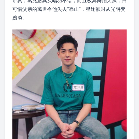
讲真，葛兆恩其实唱功不错，而且极具舞蹈天赋，只
可惜父亲的离世令他失去“靠山”，星途顿时从光明变
黯淡。