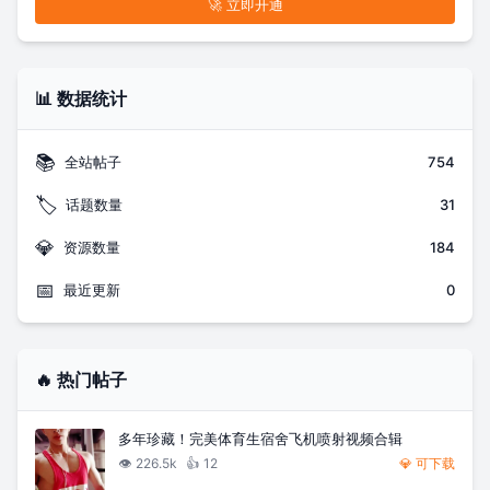
🚀 立即开通
📊 数据统计
📚
全站帖子
754
🏷️
话题数量
31
💎
资源数量
184
📅
最近更新
0
🔥 热门帖子
多年珍藏！完美体育生宿舍飞机喷射视频合辑
👁️
226.5k
👍
12
💎 可下载