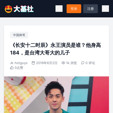
登录
注册
中国帅哥
《长安十二时辰》永王演员是谁？他身高
184，是台湾大哥大的儿子
hotguys
2019年6月2日
1k 浏览
0 评论
0
点赞