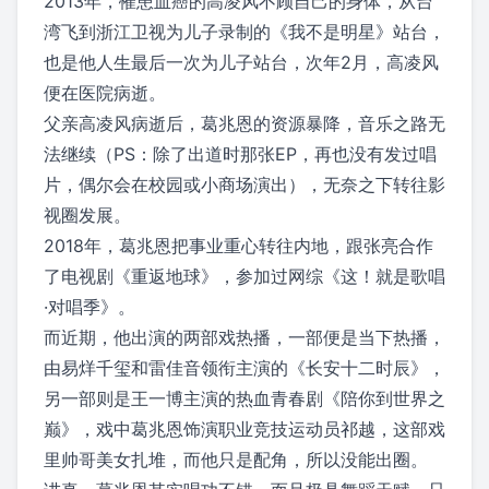
2013年，罹患血癌的高凌风不顾自己的身体，从台
湾飞到浙江卫视为儿子录制的《我不是明星》站台，
也是他人生最后一次为儿子站台，次年2月，高凌风
便在医院病逝。
父亲高凌风病逝后，葛兆恩的资源暴降，音乐之路无
法继续（PS：除了出道时那张EP，再也没有发过唱
片，偶尔会在校园或小商场演出），无奈之下转往影
视圈发展。
2018年，葛兆恩把事业重心转往内地，跟张亮合作
了电视剧《重返地球》，参加过网综《这！就是歌唱
·对唱季》。
而近期，他出演的两部戏热播，一部便是当下热播，
由易烊千玺和雷佳音领衔主演的《长安十二时辰》，
另一部则是王一博主演的热血青春剧《陪你到世界之
巅》，戏中葛兆恩饰演职业竞技运动员祁越，这部戏
里帅哥美女扎堆，而他只是配角，所以没能出圈。