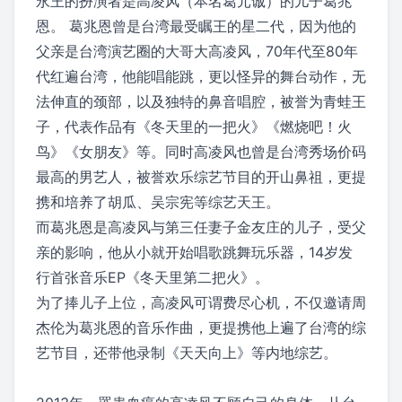
永王的扮演者是高凌风（本名葛元诚）的儿子葛兆
恩。 葛兆恩曾是台湾最受瞩王的星二代，因为他的
父亲是台湾演艺圈的大哥大高凌风，70年代至80年
代红遍台湾，他能唱能跳，更以怪异的舞台动作，无
法伸直的颈部，以及独特的鼻音唱腔，被誉为青蛙王
子，代表作品有《冬天里的一把火》《燃烧吧！火
鸟》《女朋友》等。同时高凌风也曾是台湾秀场价码
最高的男艺人，被誉欢乐综艺节目的开山鼻祖，更提
携和培养了胡瓜、吴宗宪等综艺天王。
而葛兆恩是高凌风与第三任妻子金友庄的儿子，受父
亲的影响，他从小就开始唱歌跳舞玩乐器，14岁发
行首张音乐EP《冬天里第二把火》。
为了捧儿子上位，高凌风可谓费尽心机，不仅邀请周
杰伦为葛兆恩的音乐作曲，更提携他上遍了台湾的综
艺节目，还带他录制《天天向上》等内地综艺。