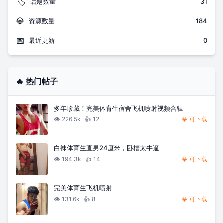
🏷️
话题数量
31
💎
资源数量
184
📅
最近更新
0
🔥 热门帖子
多年珍藏！完美体育生宿舍飞机喷射视频合辑
👁️
226.5k
👍
12
💎 可下载
白袜体育生直男24厘米，卧槽太牛逼
👁️
194.3k
👍
14
💎 可下载
完美体育生飞机喷射
👁️
131.6k
👍
8
💎 可下载