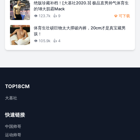
绝版珍藏补档！[大基社2020.3] 极品直男帅气体育生
的18大肌霸Mack
👁️
123.7k
👍
9
💎 可下载
体育生壮硕巨物太大撑破内裤，20cm才是真宝藏男
孩！
👁️
105.9k
👍
4
TOP18CM
大基社
快速链接
中国帅哥
运动帅哥