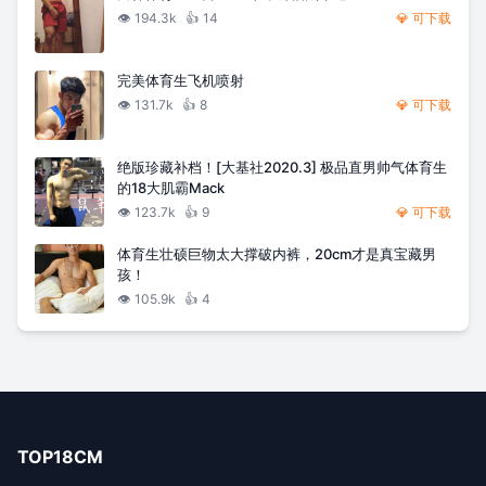
👁️
194.3k
👍
14
💎 可下载
完美体育生飞机喷射
👁️
131.7k
👍
8
💎 可下载
绝版珍藏补档！[大基社2020.3] 极品直男帅气体育生
的18大肌霸Mack
👁️
123.7k
👍
9
💎 可下载
体育生壮硕巨物太大撑破内裤，20cm才是真宝藏男
孩！
👁️
105.9k
👍
4
TOP18CM