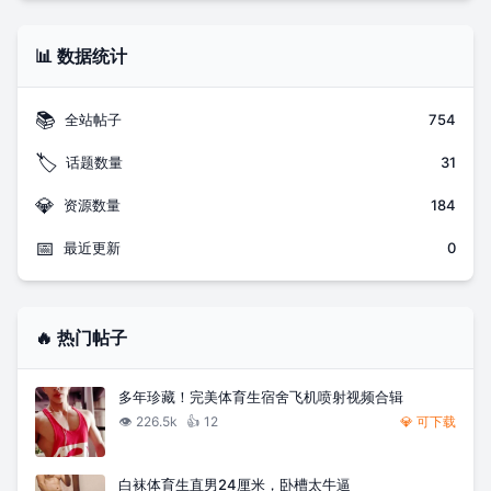
📊 数据统计
📚
全站帖子
754
🏷️
话题数量
31
💎
资源数量
184
📅
最近更新
0
🔥 热门帖子
多年珍藏！完美体育生宿舍飞机喷射视频合辑
👁️
226.5k
👍
12
💎 可下载
白袜体育生直男24厘米，卧槽太牛逼