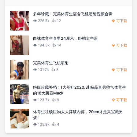
多年珍藏！完美体育生宿舍飞机喷射视频合辑
👁️
226.5k
👍
12
💎 可下载
白袜体育生直男24厘米，卧槽太牛逼
👁️
194.3k
👍
14
💎 可下载
完美体育生飞机喷射
👁️
131.7k
👍
8
💎 可下载
绝版珍藏补档！[大基社2020.3] 极品直男帅气体育生
的18大肌霸Mack
👁️
123.7k
👍
9
💎 可下载
体育生壮硕巨物太大撑破内裤，20cm才是真宝藏男
孩！
👁️
105.9k
👍
4