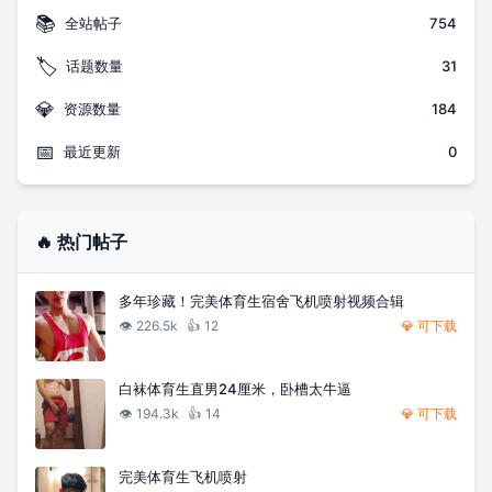
📚
全站帖子
754
🏷️
话题数量
31
💎
资源数量
184
📅
最近更新
0
🔥 热门帖子
多年珍藏！完美体育生宿舍飞机喷射视频合辑
👁️
226.5k
👍
12
💎 可下载
白袜体育生直男24厘米，卧槽太牛逼
👁️
194.3k
👍
14
💎 可下载
完美体育生飞机喷射