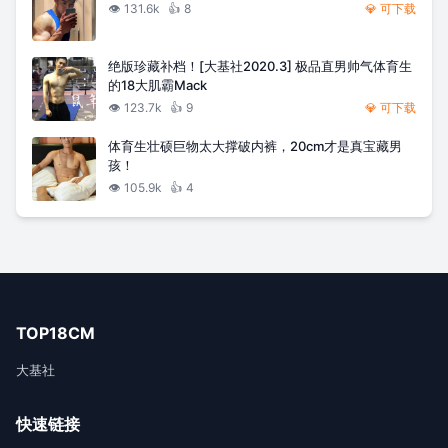
👁️
131.6k
👍
8
💎 可下载
绝版珍藏补档！[大基社2020.3] 极品直男帅气体育生
的18大肌霸Mack
👁️
123.7k
👍
9
💎 可下载
体育生壮硕巨物太大撑破内裤，20cm才是真宝藏男
孩！
👁️
105.9k
👍
4
TOP18CM
大基社
快速链接